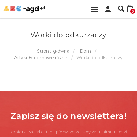
0
Worki do odkurzaczy
Strona główna
Dom
Artykuły domowe różne
Worki do odkurzaczy
Zapisz się do newslettera!
Odbierz -5% rabatu na pierwsze zakupy za minimum 99 zł.