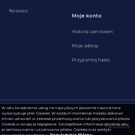
Nowości
Moje konto
Historia zamówień
Moje adresy
Przypomnij hasło
W celu świadczenia usług na najwyższym poziomie nasza strona
Liczi.pl
© 2020 abc-agd.pl. Projekt i realizacja
wykorzystuje pliki Cookies. W każdym momencie możesz dokonać
zmian ustawień w zakresie przechowywania lub pozyskiwania plików
Cookies w swojej przeglądarce. Szczegółowe informacje odnośnie celu
FACEBOOK
przechowywania i uzyskiwania plików Cookies oraz polityki
prywatności znajdziesz w
Regulaminie Sklepu
.