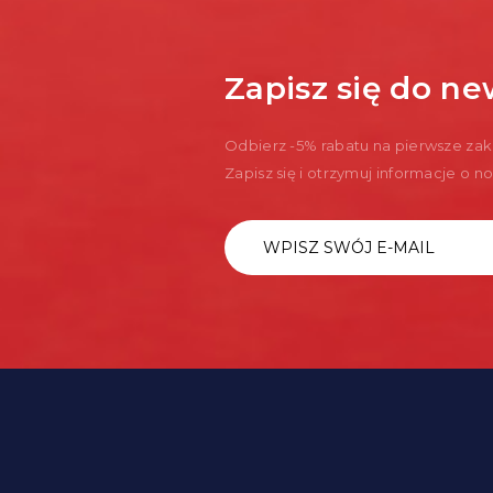
Zapisz się do ne
Odbierz -5% rabatu na pierwsze zak
Zapisz się i otrzymuj informacje o 