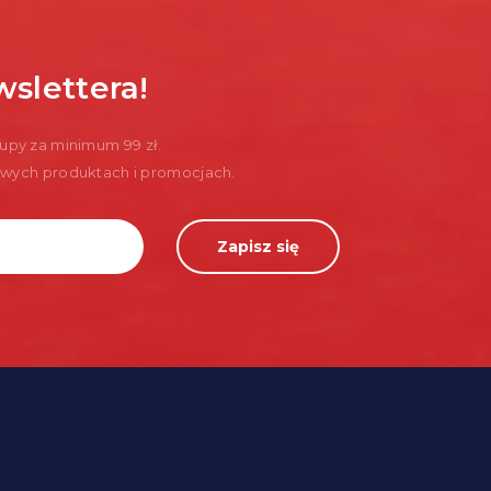
wslettera!
upy za minimum 99 zł.
nowych produktach i promocjach.
Zapisz się