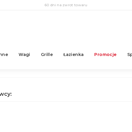
60 dni na zwrot towaru
enne
Wagi
Grille
Łazienka
Promocje
S
wcy: